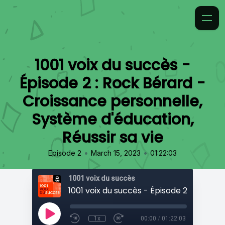
1001 voix du succès -
Épisode 2 : Rock Bérard -
Croissance personnelle,
Système d'éducation,
Réussir sa vie
•
•
Episode 2
March 15, 2023
01:22:03
1001 voix du succès
1x
00:00
/
01:22:03