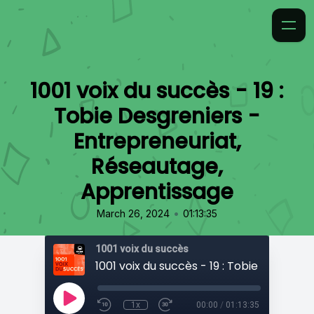
1001 voix du succès - 19 :
Tobie Desgreniers -
Entrepreneuriat,
Réseautage,
Apprentissage
•
March 26, 2024
01:13:35
1001 voix du succès
1x
00:00
/
01:13:35