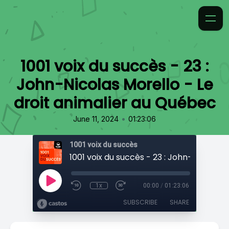
1001 voix du succès - 23 :
John-Nicolas Morello - Le
droit animalier au Québec
•
June 11, 2024
01:23:06
1001 voix du succès
1x
00:00
/
01:23:06
SUBSCRIBE
SHARE