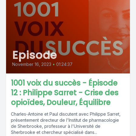
Episode
November 16, 2023
•
01:24:37
1001 voix du succès - Épisode
12 : Philippe Sarret - Crise des
opioïdes, Douleur, Équilibre
Charles-Antoine et Paul discutent avec Philippe Sarret,
présentement directeur de l'Institut de pharmacologie
de Sherbrooke, professeur à l'Université de
Sherbrooke et chercheur spécialisé dans...