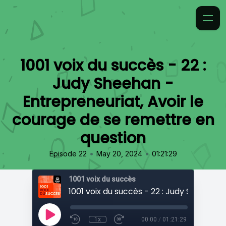
1001 voix du succès - 22 :
Judy Sheehan -
Entrepreneuriat, Avoir le
courage de se remettre en
question
•
•
Episode 22
May 20, 2024
01:21:29
1001 voix du succès
1x
00:00
/
01:21:29