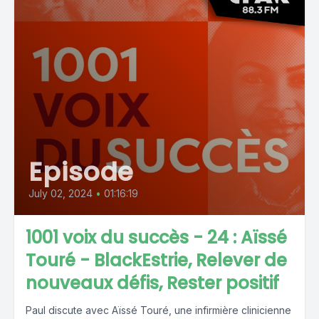
Episode
July 02, 2024
•
01:16:19
1001 voix du succès - 24 : Aïssé
Touré - BlackEstrie, Relever de
nouveaux défis, Rester positif
Paul discute avec Aïssé Touré, une infirmière clinicienne